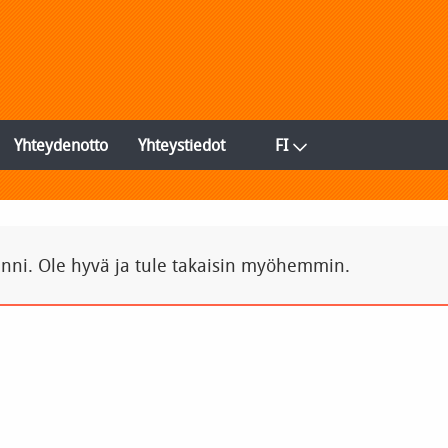
Yhteydenotto
Yhteystiedot
FI
inni. Ole hyvä ja tule takaisin myöhemmin.