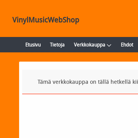
VinylMusicWebShop
Etusivu
Tietoja
Verkkokauppa
Ehdot
Tämä verkkokauppa on tällä hetkellä ki