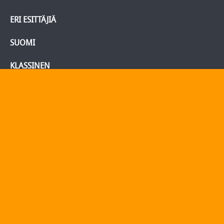
ERI ESITTÄJIÄ
SUOMI
KLASSINEN
BLU-RAY/DVD
Tietoja
Yhteydenotto
Yhteystiedot