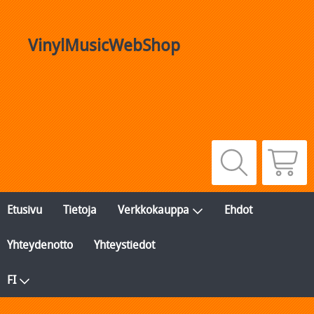
VinylMusicWebShop
Etusivu
Tietoja
Verkkokauppa
Ehdot
Yhteydenotto
Yhteystiedot
FI