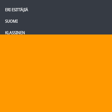
ERI ESITTÄJIÄ
SUOMI
KLASSINEN
BLU-RAY/DVD
Tietoja
Yhteydenotto
Yhteystiedot