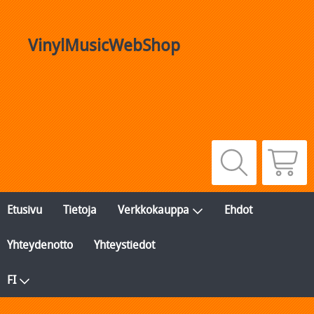
VinylMusicWebShop
Etusivu
Tietoja
Verkkokauppa
Ehdot
Yhteydenotto
Yhteystiedot
FI