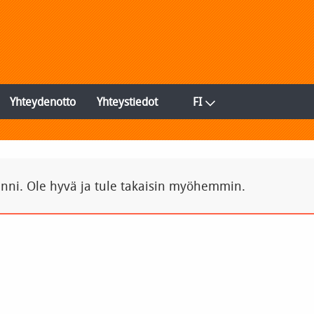
Yhteydenotto
Yhteystiedot
FI
inni. Ole hyvä ja tule takaisin myöhemmin.