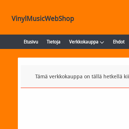
VinylMusicWebShop
Etusivu
Tietoja
Verkkokauppa
Ehdot
Tämä verkkokauppa on tällä hetkellä ki