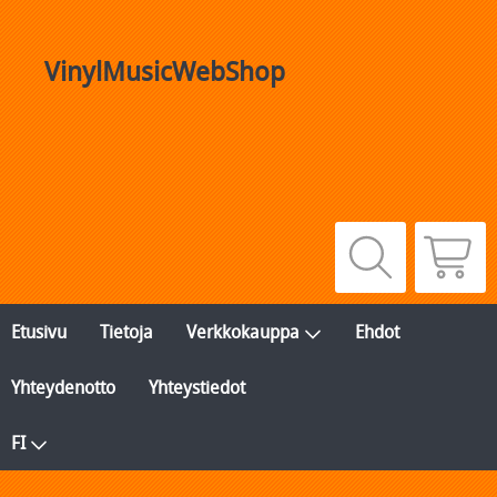
VinylMusicWebShop
Etusivu
Tietoja
Verkkokauppa
Ehdot
Yhteydenotto
Yhteystiedot
FI