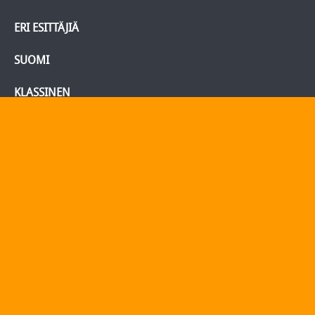
ERI ESITTÄJIÄ
SUOMI
KLASSINEN
BLU-RAY/DVD
Tietoja
Yhteydenotto
Yhteystiedot