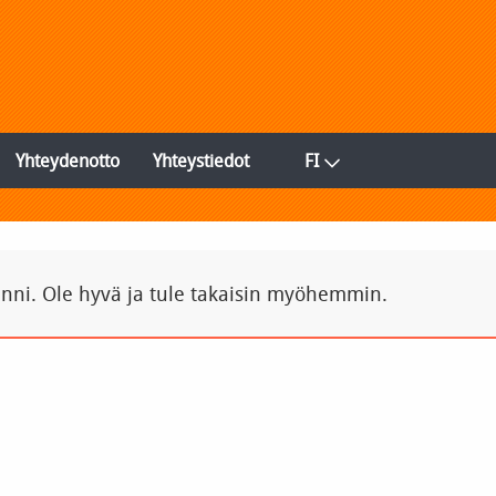
Yhteydenotto
Yhteystiedot
FI
inni. Ole hyvä ja tule takaisin myöhemmin.