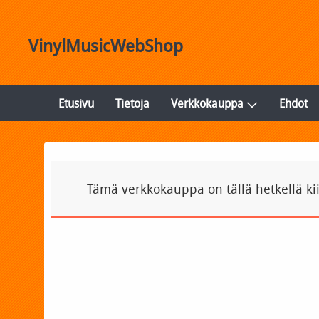
VinylMusicWebShop
Etusivu
Tietoja
Verkkokauppa
Ehdot
Tämä verkkokauppa on tällä hetkellä ki