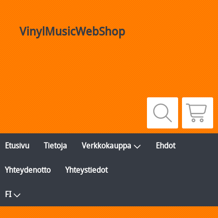
VinylMusicWebShop
Etusivu
Tietoja
Verkkokauppa
Ehdot
Yhteydenotto
Yhteystiedot
FI