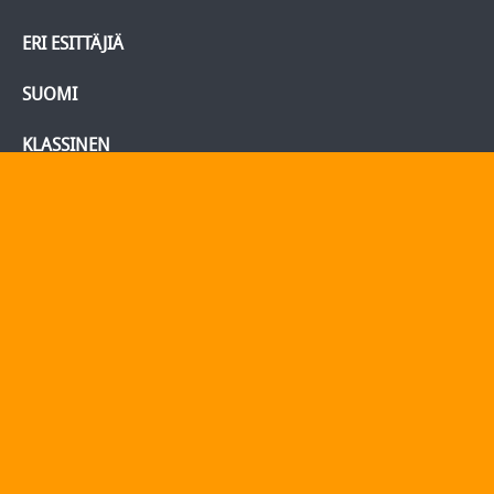
ERI ESITTÄJIÄ
SUOMI
KLASSINEN
BLU-RAY/DVD
Tietoja
Yhteydenotto
Yhteystiedot