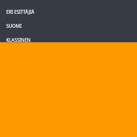
ERI ESITTÄJIÄ
SUOMI
KLASSINEN
BLU-RAY/DVD
Tietoja
Yhteydenotto
Yhteystiedot