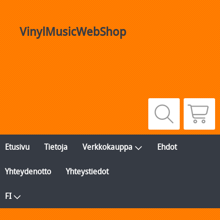
VinylMusicWebShop
Etusivu
Tietoja
Verkkokauppa
Ehdot
Yhteydenotto
Yhteystiedot
FI