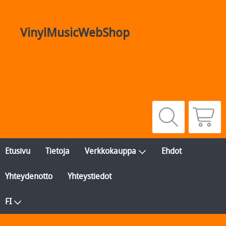
VinylMusicWebShop
Etusivu
Tietoja
Verkkokauppa
Ehdot
Yhteydenotto
Yhteystiedot
FI