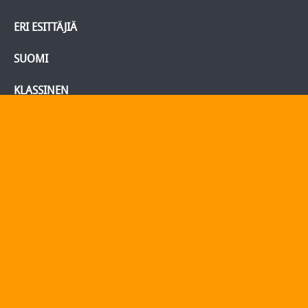
ERI ESITTÄJIÄ
SUOMI
KLASSINEN
BLU-RAY/DVD
Tietoja
Yhteydenotto
Yhteystiedot