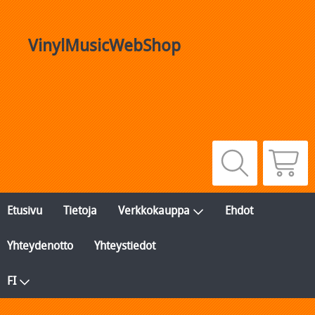
VinylMusicWebShop
Etusivu
Tietoja
Verkkokauppa
Ehdot
Yhteydenotto
Yhteystiedot
FI