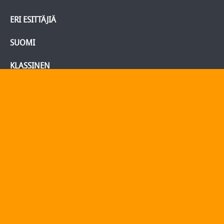
ERI ESITTÄJIÄ
SUOMI
KLASSINEN
BLU-RAY/DVD
Tietoja
Yhteydenotto
Yhteystiedot