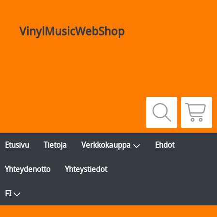
VinylMusicWebShop
Etusivu
Tietoja
Verkkokauppa
Ehdot
Yhteydenotto
Yhteystiedot
FI