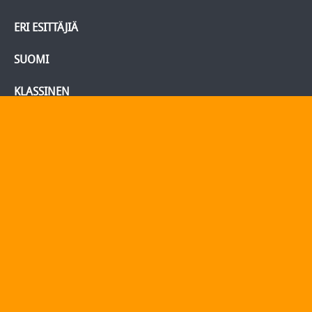
ERI ESITTÄJIÄ
SUOMI
KLASSINEN
BLU-RAY/DVD
Tietoja
Yhteydenotto
Yhteystiedot