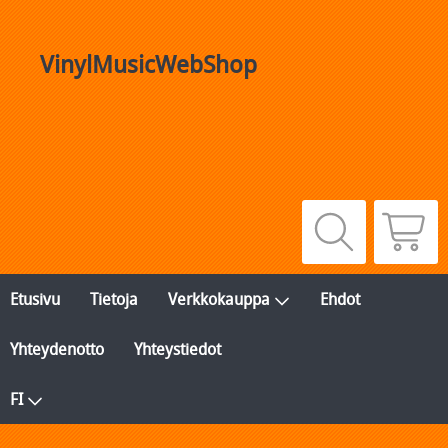
VinylMusicWebShop
Etusivu
Tietoja
Verkkokauppa
Ehdot
Yhteydenotto
Yhteystiedot
FI