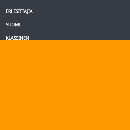
ERI ESITTÄJIÄ
SUOMI
KLASSINEN
BLU-RAY/DVD
Tietoja
Yhteydenotto
Yhteystiedot