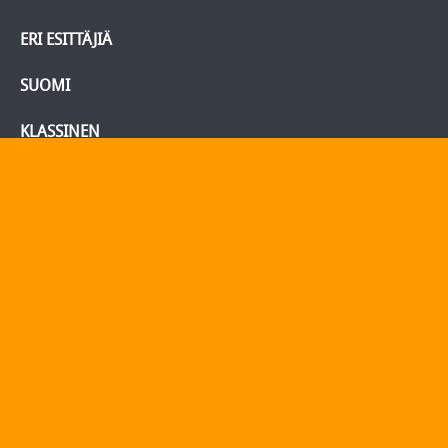
ERI ESITTÄJIÄ
SUOMI
KLASSINEN
BLU-RAY/DVD
Tietoja
Yhteydenotto
Yhteystiedot