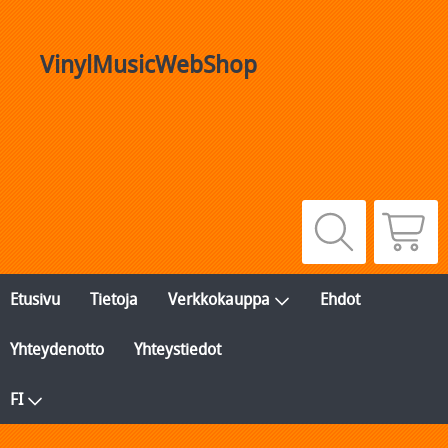
VinylMusicWebShop
Etusivu
Tietoja
Verkkokauppa
Ehdot
Yhteydenotto
Yhteystiedot
FI