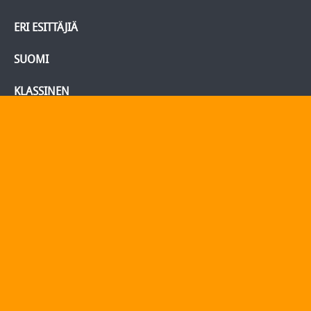
ERI ESITTÄJIÄ
SUOMI
KLASSINEN
BLU-RAY/DVD
Tietoja
Yhteydenotto
Yhteystiedot