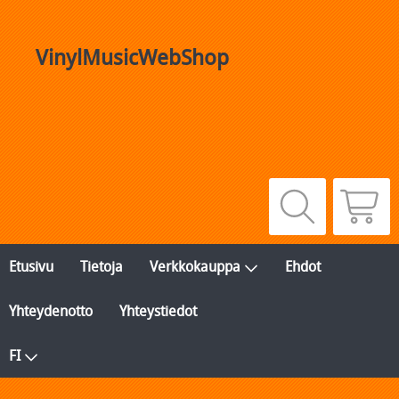
VinylMusicWebShop
Etusivu
Tietoja
Verkkokauppa
Ehdot
Yhteydenotto
Yhteystiedot
FI