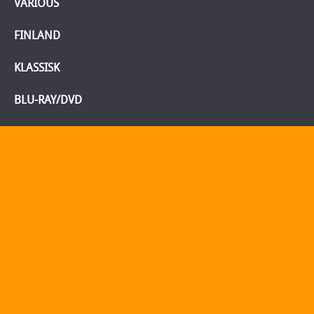
VARIOUS
FINLAND
KLASSISK
BLU-RAY/DVD
Startsida
Webshop
Info
Mitt konto
Kontakt