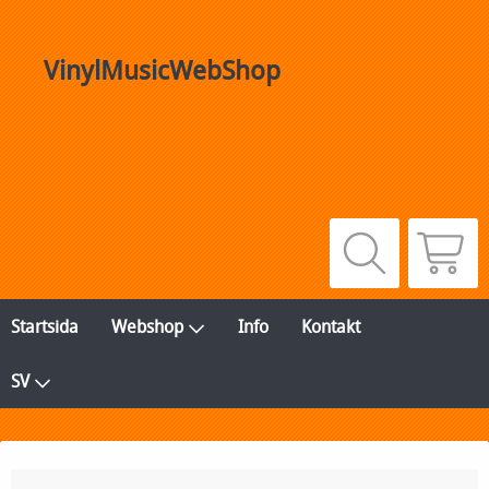
VinylMusicWebShop
Startsida
Webshop
Info
Kontakt
SV