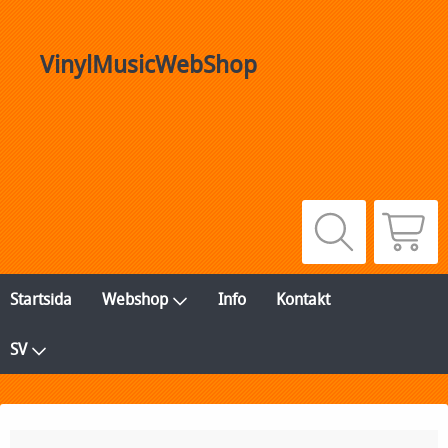
VinylMusicWebShop
Startsida
Webshop
Info
Kontakt
SV