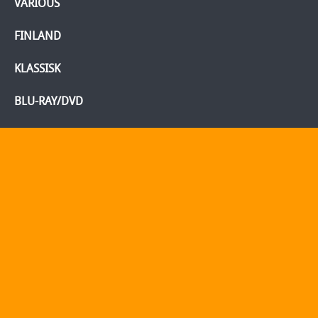
VARIOUS
FINLAND
KLASSISK
BLU-RAY/DVD
Startsida
Webshop
Info
Mitt konto
Kontakt