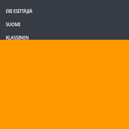
ERI ESITTÄJIÄ
SUOMI
KLASSINEN
BLU-RAY/DVD
Tietoja
Yhteydenotto
Yhteystiedot