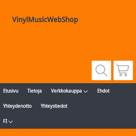
VinylMusicWebShop
Etusivu
Tietoja
Verkkokauppa
Ehdot
Yhteydenotto
Yhteystiedot
FI